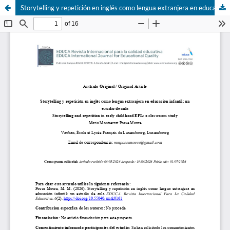
Storytelling y repetición en inglés como lengua extranjera en educación infantil: un estudio de aula