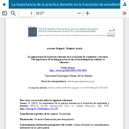
La importancia de la práctica docente en la transición de estudiantes a docentes