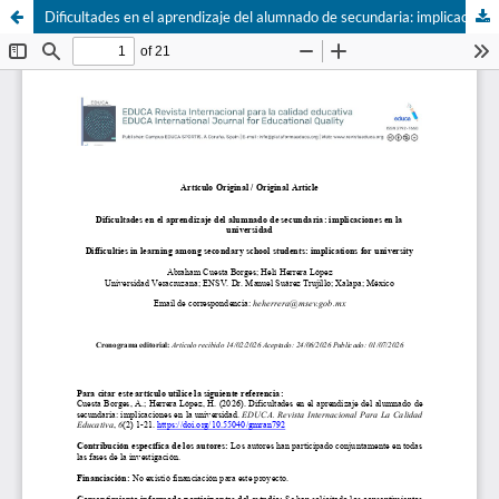
Dificultades en el aprendizaje del alumnado de secundaria: implicaciones en la universidad