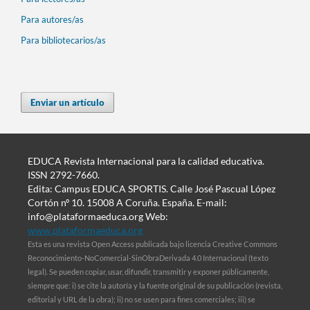
Para autores/as
Para bibliotecarios/as
Enviar un artículo
EDUCA Revista Internacional para la calidad educativa.
ISSN 2792-7660.
Edita: Campus EDUCA SPORTIS. Calle José Pascual López
Cortón nº 10. 15008 A Coruña. España. E-mail:
info@plataformaeduca.org Web:
www.plataformaeduca.org
Esta es una revista Open Access publicada bajo licencia Creative Commons
Reconocimiento-NoComercial-SinObraDerivada 4.0 Internacional (texto
legal). Se pueden copiar, usar, difundir, transmitir y exponer públicamente,
siempre que: i) se cite la autoría y la fuente original de su publicación (revista,
editorial y URL de la obra); ii) no se usen para fines comerciales; iii) se