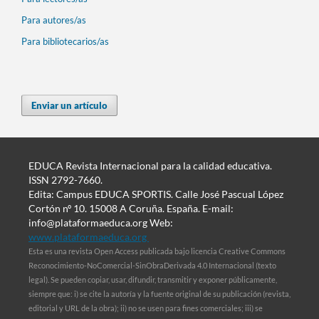
Para autores/as
Para bibliotecarios/as
Enviar un artículo
EDUCA Revista Internacional para la calidad educativa.
ISSN 2792-7660.
Edita: Campus EDUCA SPORTIS. Calle José Pascual López
Cortón nº 10. 15008 A Coruña. España. E-mail:
info@plataformaeduca.org Web:
www.plataformaeduca.org
Esta es una revista Open Access publicada bajo licencia Creative Commons
Reconocimiento-NoComercial-SinObraDerivada 4.0 Internacional (texto
legal). Se pueden copiar, usar, difundir, transmitir y exponer públicamente,
siempre que: i) se cite la autoría y la fuente original de su publicación (revista,
editorial y URL de la obra); ii) no se usen para fines comerciales; iii) se