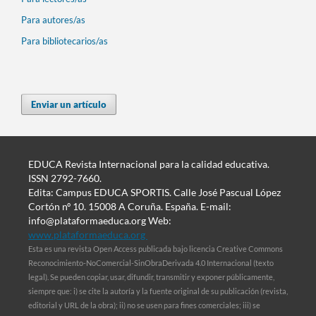
Para autores/as
Para bibliotecarios/as
Enviar un artículo
EDUCA Revista Internacional para la calidad educativa.
ISSN 2792-7660.
Edita: Campus EDUCA SPORTIS. Calle José Pascual López
Cortón nº 10. 15008 A Coruña. España. E-mail:
info@plataformaeduca.org Web:
www.plataformaeduca.org
Esta es una revista Open Access publicada bajo licencia Creative Commons
Reconocimiento-NoComercial-SinObraDerivada 4.0 Internacional (texto
legal). Se pueden copiar, usar, difundir, transmitir y exponer públicamente,
siempre que: i) se cite la autoría y la fuente original de su publicación (revista,
editorial y URL de la obra); ii) no se usen para fines comerciales; iii) se