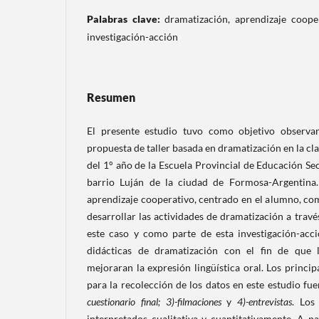
Palabras clave:
dramatización, aprendizaje cooper
investigación-acción
Resumen
El presente estudio tuvo como objetivo observar
propuesta de taller basada en dramatización en la cl
del 1° año de la Escuela Provincial de Educación S
barrio Luján de la ciudad de Formosa-Argentina.
aprendizaje cooperativo, centrado en el alumno, co
desarrollar las actividades de dramatización a través 
este caso y como parte de esta investigación-acció
didácticas de dramatización con el fin de que 
mejoraran la expresión lingüística oral. Los princip
para la recolección de los datos en este estudio fu
cuestionario final; 3)-filmaciones
y
4)-entrevistas
. Los
interpretados cualitativa y cuantitativamente
.
A pa