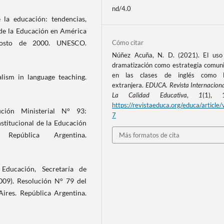
nd/4.0
e la educación: tendencias,
s de la Educación en América
Cómo citar
gosto de 2000. UNESCO.
Núñez Acuña, N. D. (2021). El uso
dramatización como estrategia comuni
en las clases de inglés como l
ialism in language teaching.
extranjera.
EDUCA. Revista Internacion
La Calidad Educativa
,
1
(1), 1
https://revistaeduca.org/educa/article/
ción Ministerial N° 93:
7
stitucional de la Educación
 República Argentina.
Más formatos de cita
Educación, Secretaría de
2009). Resolución N° 79 del
ires. República Argentina.