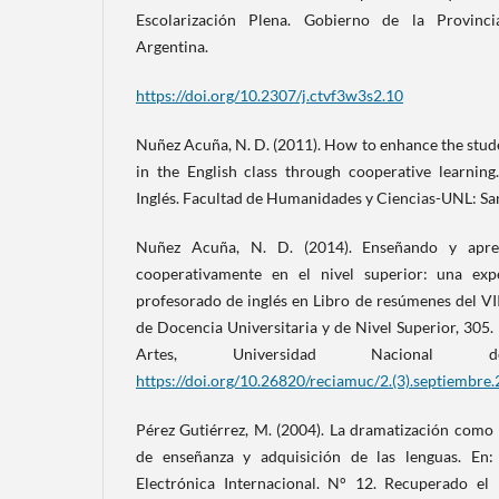
Escolarización Plena. Gobierno de la Provinc
Argentina.
https://doi.org/10.2307/j.ctvf3w3s2.10
Nuñez Acuña, N. D. (2011). How to enhance the stu
in the English class through cooperative learning
Inglés. Facultad de Humanidades y Ciencias-UNL: San
Nuñez Acuña, N. D. (2014). Enseñando y aprend
cooperativamente en el nivel superior: una exp
profesorado de inglés en Libro de resúmenes del V
de Docencia Universitaria y de Nivel Superior, 305
Artes, Universidad Nacional de R
https://doi.org/10.26820/reciamuc/2.(3).septiembre
Pérez Gutiérrez, M. (2004). La dramatización como 
de enseñanza y adquisición de las lenguas. En: 
Electrónica Internacional. N° 12. Recuperado el