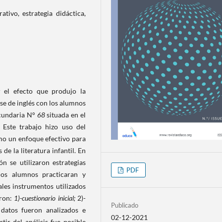
ativo, estrategia didáctica,
 el efecto que produjo la
ase de inglés con los alumnos
ecundaria N°
68
situada en el
 Este trabajo hizo uso del
mo un enfoque efectivo para
de la literatura infantil. En
n se utilizaron estrategias
PDF
los alumnos practicaran y
ales instrumentos utilizados
eron:
1)-
cuestionario inicial;
2)-
Publicado
 datos fueron analizados e
02-12-2021
rtir del análisis fue posible