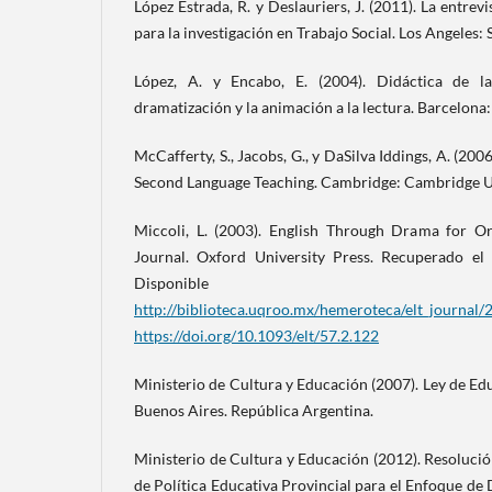
López Estrada, R. y Deslauriers, J. (2011). La entrev
para la investigación en Trabajo Social. Los Angeles: 
López, A. y Encabo, E. (2004). Didáctica de la 
dramatización y la animación a la lectura. Barcelona
McCafferty, S., Jacobs, G., y DaSilva Iddings, A. (20
Second Language Teaching. Cambridge: Cambridge Un
Miccoli, L. (2003). English Through Drama for Or
Journal. Oxford University Press. Recuperado el
Disponib
http://biblioteca.uqroo.mx/hemeroteca/elt_journal/
https://doi.org/10.1093/elt/57.2.122
Ministerio de Cultura y Educación (2007). Ley de E
Buenos Aires. República Argentina.
Ministerio de Cultura y Educación (2012). Resolució
de Política Educativa Provincial para el Enfoque de