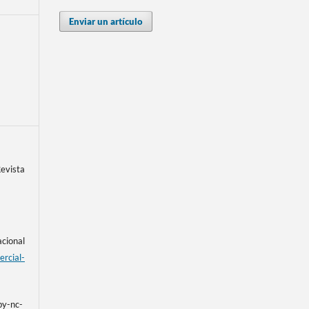
Enviar un artículo
vista
acional
rcial-
by-nc-