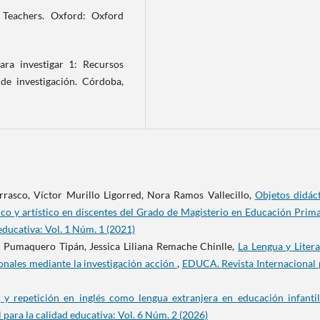
 Teachers. Oxford: Oxford
para investigar 1: Recursos
de investigación. Córdoba,
rrasco, Víctor Murillo Ligorred, Nora Ramos Vallecillo,
Objetos didáct
tico y artístico en discentes del Grado de Magisterio en Educación Prim
educativa: Vol. 1 Núm. 1 (2021)
n Pumaquero Tipán, Jessica Liliana Remache Chinlle,
La Lengua y Liter
nales mediante la investigación acción
,
EDUCA. Revista Internacional 
g y repetición en inglés como lengua extranjera en educación infanti
para la calidad educativa: Vol. 6 Núm. 2 (2026)