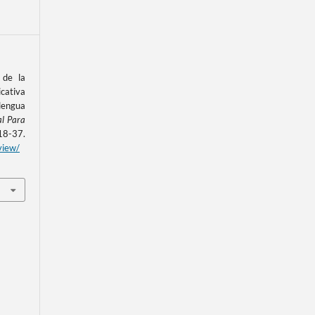
 de la
cativa
engua
al Para
8-37.
view/