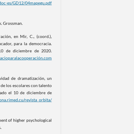
s/doc-es/GD12/04mapegu.pdf
rk. Grossman.
ación, en Mir, C., (coord.),
ucador, para la democracia.
10 de diciembre de 2020.
acioparalacooperación.com
ividad de dramatización, un
 de los escolares con talento
ado el 10 de diciembre de
na.rimed.cu/revista_orbita/
ment of higher psychological
.