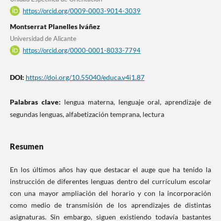
https://orcid.org/0009-0003-9014-3039
Montserrat Planelles Iváñez
Universidad de Alicante
https://orcid.org/0000-0001-8033-7794
DOI:
https://doi.org/10.55040/educa.v4i1.87
Palabras clave:
lengua materna, lenguaje oral, aprendizaje de
segundas lenguas, alfabetización temprana, lectura
Resumen
En los últimos años hay que destacar el auge que ha tenido la
instrucción de diferentes lenguas dentro del currículum escolar
con una mayor ampliación del horario y con la incorporación
como medio de transmisión de los aprendizajes de distintas
asignaturas. Sin embargo, siguen existiendo todavía bastantes