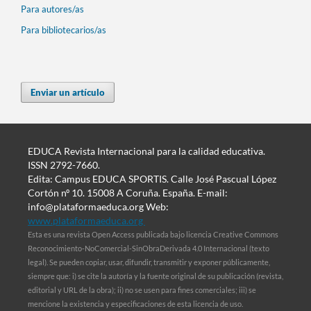
Para autores/as
Para bibliotecarios/as
Enviar un artículo
EDUCA Revista Internacional para la calidad educativa.
ISSN 2792-7660.
Edita: Campus EDUCA SPORTIS. Calle José Pascual López
Cortón nº 10. 15008 A Coruña. España. E-mail:
info@plataformaeduca.org Web:
www.plataformaeduca.org
Esta es una revista Open Access publicada bajo licencia Creative Commons
Reconocimiento-NoComercial-SinObraDerivada 4.0 Internacional (texto
legal). Se pueden copiar, usar, difundir, transmitir y exponer públicamente,
siempre que: i) se cite la autoría y la fuente original de su publicación (revista,
editorial y URL de la obra); ii) no se usen para fines comerciales; iii) se
mencione la existencia y especificaciones de esta licencia de uso.