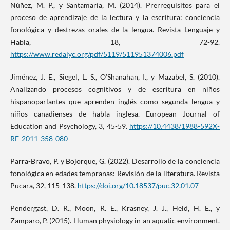
Núñez, M. P., y Santamaría, M. (2014). Prerrequisitos para el
proceso de aprendizaje de la lectura y la escritura: conciencia
fonológica y destrezas orales de la lengua. Revista Lenguaje y
Habla, 18, 72-92.
https://www.redalyc.org/pdf/5119/511951374006.pdf
Jiménez, J. E., Siegel, L. S., O’Shanahan, I., y Mazabel, S. (2010).
Analizando procesos cognitivos y de escritura en niños
hispanoparlantes que aprenden inglés como segunda lengua y
niños canadienses de habla inglesa. European Journal of
Education and Psychology, 3, 45-59.
https://10.4438/1988-592X-
RE-2011-358-080
Parra-Bravo, P. y Bojorque, G. (2022). Desarrollo de la conciencia
fonológica en edades tempranas: Revisión de la literatura. Revista
Pucara, 32, 115-138.
https://doi.org/10.18537/puc.32.01.07
Pendergast, D. R., Moon, R. E., Krasney, J. J., Held, H. E., y
Zamparo, P. (2015). Human physiology in an aquatic environment.