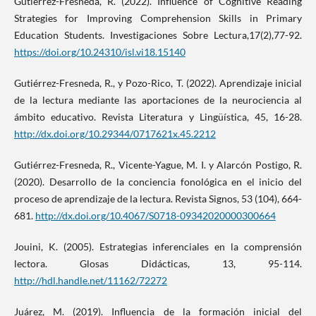
Gutiérrez-Fresneda, R. (2022). Influence of Cognitive Reading
Strategies for Improving Comprehension Skills in Primary
Education Students. Investigaciones Sobre Lectura,17(2),77-92.
https://doi.org/10.24310/isl.vi18.15140
Gutiérrez-Fresneda, R., y Pozo-Rico, T. (2022). Aprendizaje inicial
de la lectura mediante las aportaciones de la neurociencia al
ámbito educativo. Revista Literatura y Lingüística, 45, 16-28.
http://dx.doi.org/10.29344/0717621x.45.2212
Gutiérrez-Fresneda, R., Vicente-Yague, M. I. y Alarcón Postigo, R.
(2020). Desarrollo de la conciencia fonológica en el inicio del
proceso de aprendizaje de la lectura. Revista Signos, 53 (104), 664-
681.
http://dx.doi.org/10.4067/S0718-09342020000300664
Jouini, K. (2005). Estrategias inferenciales en la comprensión
lectora. Glosas Didácticas, 13, 95-114.
http://hdl.handle.net/11162/72272
Juárez, M. (2019). Influencia de la formación inicial del