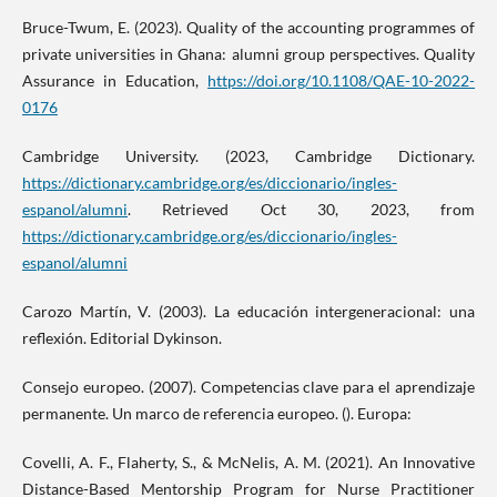
Bruce-Twum, E. (2023). Quality of the accounting programmes of
private universities in Ghana: alumni group perspectives. Quality
Assurance in Education,
https://doi.org/10.1108/QAE-10-2022-
0176
Cambridge University. (2023, Cambridge Dictionary.
https://dictionary.cambridge.org/es/diccionario/ingles-
espanol/alumni
. Retrieved Oct 30, 2023, from
https://dictionary.cambridge.org/es/diccionario/ingles-
espanol/alumni
Carozo Martín, V. (2003). La educación intergeneracional: una
reflexión. Editorial Dykinson.
Consejo europeo. (2007). Competencias clave para el aprendizaje
permanente. Un marco de referencia europeo. (). Europa:
Covelli, A. F., Flaherty, S., & McNelis, A. M. (2021). An Innovative
Distance-Based Mentorship Program for Nurse Practitioner