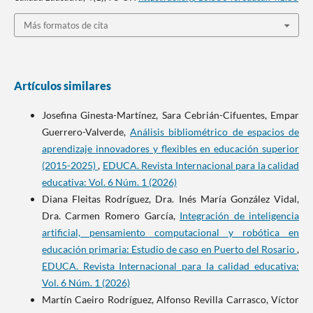
Más formatos de cita
Artículos similares
Josefina Ginesta-Martínez, Sara Cebrián-Cifuentes, Empar
Guerrero-Valverde,
Análisis bibliométrico de espacios de
aprendizaje innovadores y flexibles en educación superior
(2015-2025)
,
EDUCA. Revista Internacional para la calidad
educativa: Vol. 6 Núm. 1 (2026)
Diana Fleitas Rodríguez, Dra. Inés María González Vidal,
Dra. Carmen Romero García,
Integración de inteligencia
artificial, pensamiento computacional y robótica en
educación primaria: Estudio de caso en Puerto del Rosario
,
EDUCA. Revista Internacional para la calidad educativa:
Vol. 6 Núm. 1 (2026)
Martín Caeiro Rodríguez, Alfonso Revilla Carrasco, Víctor