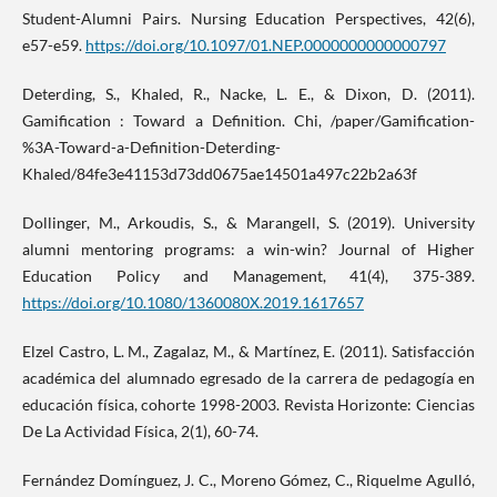
Student-Alumni Pairs. Nursing Education Perspectives, 42(6),
e57-e59.
https://doi.org/10.1097/01.NEP.0000000000000797
Deterding, S., Khaled, R., Nacke, L. E., & Dixon, D. (2011).
Gamification : Toward a Definition. Chi, /paper/Gamification-
%3A-Toward-a-Definition-Deterding-
Khaled/84fe3e41153d73dd0675ae14501a497c22b2a63f
Dollinger, M., Arkoudis, S., & Marangell, S. (2019). University
alumni mentoring programs: a win-win? Journal of Higher
Education Policy and Management, 41(4), 375-389.
https://doi.org/10.1080/1360080X.2019.1617657
Elzel Castro, L. M., Zagalaz, M., & Martínez, E. (2011). Satisfacción
académica del alumnado egresado de la carrera de pedagogía en
educación física, cohorte 1998-2003. Revista Horizonte: Ciencias
De La Actividad Física, 2(1), 60-74.
Fernández Domínguez, J. C., Moreno Gómez, C., Riquelme Agulló,