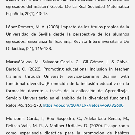
egresados del máster? Gaceta De La Real Sociedad Matematica
Española, 20(1), 43-47.
López Romero, M. A. (2003). Impacto de los títulos propios de la
Universidad de Sevilla desde la perspectiva de los alumnos
egresados. Enseñanza & Teaching: Revista Interuniversitaria De
Didáctica, (21), 115-138.
Maravé-Vivas, M., Salvador-Garcia, C., Gil-Gómez, J., & Chiva-
Bartoll, Ó. (2022). Promoting educational inclusion in teacher
training through University Service-Learning dealing with
functional diversity. [Promoción de la inclusión educativa en la
formación docente a través de la aplicación de Aprendizaje-
Servicio Universitario en el ámbito de la diversidad funcional]
Retos, 45, 163-173.
https://doi.org/10.47197/retos.v45i0.92688
Monzonís Carda, I., Bou Sospedra, C., Adelantado Renau, M.,
Beltran Valls, M. R., & Moliner Urdiales, D. (2020). Escape room
como experiencia didáctica para la promoción de hábitos