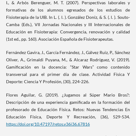
I., & Arbós Berenguer, M. T. (2007). Perspectivas laborales y
formativas de los alumnos egresados de los estudios de
Fisioterapia de la UIB. In L. (. l. ). González Doníz, & S. (. l. ). Souto-
Camba (Eds.), VII Jornadas Nacionales y III Internacionales de
Educación en Fisioterapia: Convergencia, renovación y calidad
(1st ed., pp. 160). Asociación Española de Fisioterapeutas.
Fernández Gavira, J., García Fernández, J., Gálvez Ruiz, P., Sánchez
Oliver, A., Grimaldi Puyana, M., & Alcaraz Rodríguez, V. (2019).
Gamificación en la docencia: “Star Wars” como contenido
transversal para el primer día de clase. Actividad Física Y
Deporte: Ciencia Y Profesión, (30), 224-226.
Flores Aguilar, G. (2019). ¿Jugamos al Súper Mario Bros?:
Descripción de una experiencia gamificada en la formación del
profesorado de Educación Física. Retos: Nuevas Tendencias En
Educación Física, Deporte Y Recreación, (36), 529-534.
https://doi.org/10.47197/retos.v36i36.67816