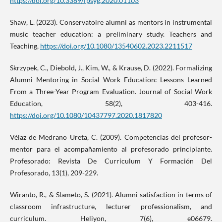
https://doi.org/10.3389/fpsyg.2020.01103
Shaw, L. (2023). Conservatoire alumni as mentors in instrumental
music teacher education: a preliminary study. Teachers and
Teaching,
https://doi.org/10.1080/13540602.2023.2211517
Skrzypek, C., Diebold, J., Kim, W., & Krause, D. (2022). Formalizing
Alumni Mentoring in Social Work Education: Lessons Learned
From a Three-Year Program Evaluation. Journal of Social Work
Education, 58(2), 403-416.
https://doi.org/10.1080/10437797.2020.1817820
Vélaz de Medrano Ureta, C. (2009). Competencias del profesor-
mentor para el acompañamiento al profesorado principiante.
Profesorado: Revista De Curriculum Y Formación Del
Profesorado, 13(1), 209-229.
Wiranto, R., & Slameto, S. (2021). Alumni satisfaction in terms of
classroom infrastructure, lecturer professionalism, and
curriculum. Heliyon, 7(6), e06679.