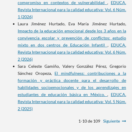
compromiso en contextos de vulnerabilidad
,
EDUCA.
Revista Internacional para la calidad educativa: Vol. 6 Núm.
1 (2026)
Laura Jiménez Hurtado, Eva María Jiménez Hurtado,
Impacto de la educación emocional desde los 3 años en la
convivencia escolar y prevención de conflictos: estudio
mixto en dos centros de Educación Infantil
,
EDUCA.
Revista Internacional para la calidad educativa: Vol. 6 Núm.
2 (2026)
Sara Celeste Gamiño, Valery González Pérez, Gregorio
Sánchez Oropeza,
El mindfulness: contribuciones a la
formación y práctica docente para el desarrollo de
habilidades socioemocionales y de los aprendizajes en
estudiantes de educación básica en México.
,
EDUCA.
Revista Internacional para la calidad educativa: Vol. 5 Núm.
2 (2025)
1-10 de 109
Siguiente