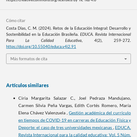
Cómo citar
Costa Dias, C. M. (2024). Retos de la Educación Integral: Desarrollo y
Sostenibilidad en la Educación Brasileña.
EDUCA. Revista Internacional
Para La Calidad Educativa
,
4
(2), 259-272.
https://doi.org/10.55040/educa.v4i2.91
Más formatos de cita
Artículos similares
Ciria Margarita Salazar C., Joel Pedraza Mandujano,
Carmen Silvia Peña Vargas, Edith Cortés Romero, María
Elena Chávez Valenzuela ,
Gestión académica del currículo
en tiempos de COVID-19 en carreras de Educación Física y
Deporte: el caso de tres universidades mexicanas
,
EDUCA.
Revista Internacional para la calidad educativa: Vol. 5 Núm.