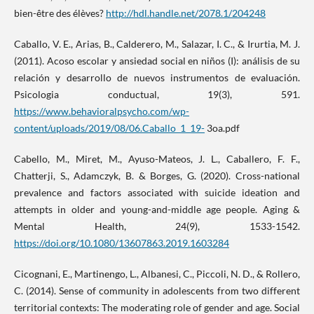
bien-être des élèves?
http://hdl.handle.net/2078.1/204248
Caballo, V. E., Arias, B., Calderero, M., Salazar, I. C., & Irurtia, M. J.
(2011). Acoso escolar y ansiedad social en niños (I): análisis de su
relación y desarrollo de nuevos instrumentos de evaluación.
Psicologia conductual, 19(3), 591.
https://www.behavioralpsycho.com/wp-
content/uploads/2019/08/06.Caballo_1_19-
3oa.pdf
Cabello, M., Miret, M., Ayuso-Mateos, J. L., Caballero, F. F.,
Chatterji, S., Adamczyk, B. & Borges, G. (2020). Cross-national
prevalence and factors associated with suicide ideation and
attempts in older and young-and-middle age people. Aging &
Mental Health, 24(9), 1533-1542.
https://doi.org/10.1080/13607863.2019.1603284
Cicognani, E., Martinengo, L., Albanesi, C., Piccoli, N. D., & Rollero,
C. (2014). Sense of community in adolescents from two different
territorial contexts: The moderating role of gender and age. Social