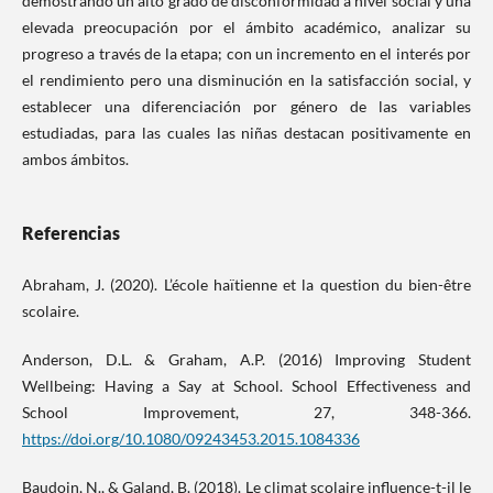
demostrando un alto grado de disconformidad a nivel social y una
elevada preocupación por el ámbito académico, analizar su
progreso a través de la etapa; con un incremento en el interés por
el rendimiento pero una disminución en la satisfacción social, y
establecer una diferenciación por género de las variables
estudiadas, para las cuales las niñas destacan positivamente en
ambos ámbitos.
Referencias
Abraham, J. (2020). L’école haïtienne et la question du bien-être
scolaire.
Anderson, D.L. & Graham, A.P. (2016) Improving Student
Wellbeing: Having a Say at School. School Effectiveness and
School Improvement, 27, 348-366.
https://doi.org/10.1080/09243453.2015.1084336
Baudoin, N., & Galand, B. (2018). Le climat scolaire influence-t-il le