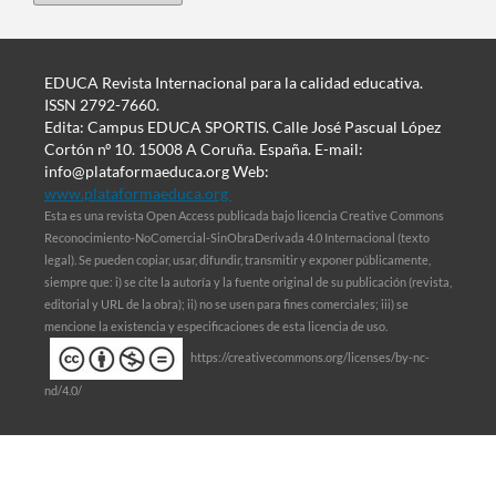
EDUCA Revista Internacional para la calidad educativa.
ISSN 2792-7660.
Edita: Campus EDUCA SPORTIS. Calle José Pascual López
Cortón nº 10. 15008 A Coruña. España. E-mail:
info@plataformaeduca.org Web:
www.plataformaeduca.org
Esta es una revista Open Access publicada bajo licencia Creative Commons
Reconocimiento-NoComercial-SinObraDerivada 4.0 Internacional (texto
legal). Se pueden copiar, usar, difundir, transmitir y exponer públicamente,
siempre que: i) se cite la autoría y la fuente original de su publicación (revista,
editorial y URL de la obra); ii) no se usen para fines comerciales; iii) se
mencione la existencia y especificaciones de esta licencia de uso.
https://creativecommons.org/licenses/by-nc-
nd/4.0/