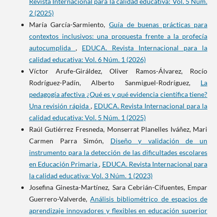
Revista Internacional para la calidad educativa: Vol. 5 Núm.
2 (2025)
María García-Sarmiento,
Guía de buenas prácticas para
contextos inclusivos: una propuesta frente a la profecía
autocumplida
,
EDUCA. Revista Internacional para la
calidad educativa: Vol. 6 Núm. 1 (2026)
Víctor Arufe-Giráldez, Oliver Ramos-Álvarez, Rocío
Rodríguez-Padín, Alberto Sanmiguel-Rodríguez,
La
pedagogía afectiva ¿Qué es y qué evidencia científica tiene?
Una revisión rápida
,
EDUCA. Revista Internacional para la
calidad educativa: Vol. 5 Núm. 1 (2025)
Raúl Gutiérrez Fresneda, Monserrat Planelles Iváñez, Mari
Carmen Parra Simón,
Diseño y validación de un
instrumento para la detección de las dificultades escolares
en Educación Primaria
,
EDUCA. Revista Internacional para
la calidad educativa: Vol. 3 Núm. 1 (2023)
Josefina Ginesta-Martínez, Sara Cebrián-Cifuentes, Empar
Guerrero-Valverde,
Análisis bibliométrico de espacios de
aprendizaje innovadores y flexibles en educación superior