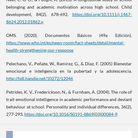
belonging and academic motivation across high school. Child
development, 84(2), 678-692.
https://doi.org/10.1111/j.1467-
8624.2012.01862.x
OMS. (2020). Documentos Básicos (49a Edición).
https://www.who.int/es/news-room/fact-sheets/detail/mental-
health-strengthening-our-response
Pelechano, V., Peñate, W., Ramírez, G., & Díaz, F. (2005) Bienestar
emocional e inteligencia en la pubertad y la adolescencia.
http://hdl.handle.net/10272/12046
Petrides, K. V., Frederickson, N., & Furnham, A. (2004). The role of
trait emotional intelligence in academic performance and deviant
behaviour at school. Personality and individual differences, 36(2),
277-293.
https://doi.org/10.1016/S0191-8869(03)00084-9