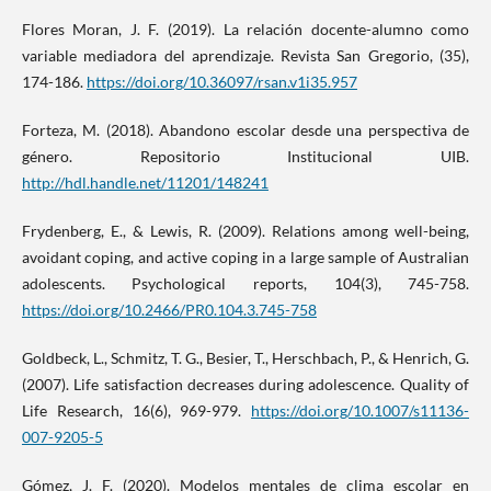
Flores Moran, J. F. (2019). La relación docente-alumno como
variable mediadora del aprendizaje. Revista San Gregorio, (35),
174-186.
https://doi.org/10.36097/rsan.v1i35.957
Forteza, M. (2018). Abandono escolar desde una perspectiva de
género. Repositorio Institucional UIB.
http://hdl.handle.net/11201/148241
Frydenberg, E., & Lewis, R. (2009). Relations among well-being,
avoidant coping, and active coping in a large sample of Australian
adolescents. Psychological reports, 104(3), 745-758.
https://doi.org/10.2466/PR0.104.3.745-758
Goldbeck, L., Schmitz, T. G., Besier, T., Herschbach, P., & Henrich, G.
(2007). Life satisfaction decreases during adolescence. Quality of
Life Research, 16(6), 969-979.
https://doi.org/10.1007/s11136-
007-9205-5
Gómez, J. F. (2020). Modelos mentales de clima escolar en