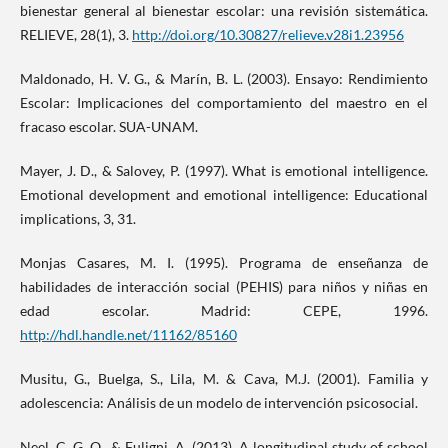
bienestar general al bienestar escolar: una revisión sistemática.
RELIEVE, 28(1), 3.
http://doi.org/10.30827/relieve.v28i1.23956
Maldonado, H. V. G., & Marín, B. L. (2003). Ensayo: Rendimiento
Escolar: Implicaciones del comportamiento del maestro en el
fracaso escolar. SUA-UNAM.
Mayer, J. D., & Salovey, P. (1997). What is emotional intelligence.
Emotional development and emotional intelligence: Educational
implications, 3, 31.
Monjas Casares, M. I. (1995). Programa de enseñanza de
habilidades de interacción social (PEHIS) para niños y niñas en
edad escolar. Madrid: CEPE, 1996.
http://hdl.handle.net/11162/85160
Musitu, G., Buelga, S., Lila, M. & Cava, M.J. (2001). Familia y
adolescencia: Análisis de un modelo de intervención psicosocial.
Neel, C. G. O., & Fuligni, A. (2013). A longitudinal study of school