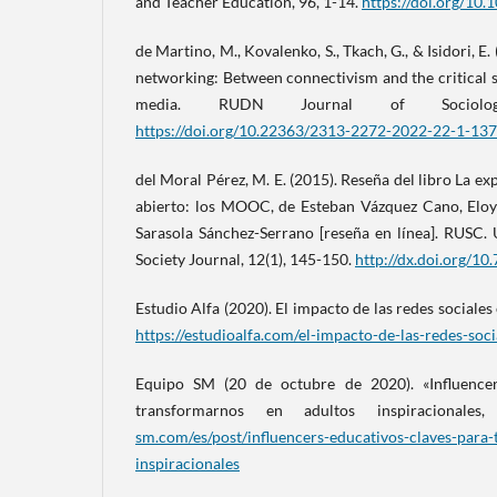
and Teacher Education, 96, 1-14.
https://doi.org/10.
de Martino, M., Kovalenko, S., Tkach, G., & Isidori, E
networking: Between connectivism and the critical 
media. RUDN Journal of Sociology
https://doi.org/10.22363/2313-2272-2022-22-1-13
del Moral Pérez, M. E. (2015). Reseña del libro La e
abierto: los MOOC, de Esteban Vázquez Cano, Eloy
Sarasola Sánchez-Serrano [reseña en línea]. RUSC.
Society Journal, 12(1), 145-150.
http://dx.doi.org/10
Estudio Alfa (2020). El impacto de las redes sociales 
https://estudioalfa.com/el-impacto-de-las-redes-soci
Equipo SM (20 de octubre de 2020). «Influencers
transformarnos en adultos inspiracionale
sm.com/es/post/influencers-educativos-claves-para
inspiracionales