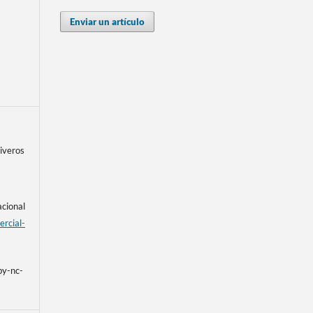
Enviar un artículo
iveros
acional
rcial-
by-nc-