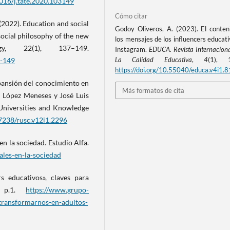
1016/j.tate.2020.103149
Cómo citar
. (2022). Education and social
Godoy Oliveros, A. (2023). El conten
social philosophy of the new
los mensajes de los influencers educat
, 22(1), 137–149.
Instagram.
EDUCA. Revista Internacion
La Calidad Educativa
,
4
(1), 1
7-149
https://doi.org/10.55040/educa.v4i1.8
xpansión del conocimiento en
Más formatos de cita
 López Meneses y José Luis
 Universities and Knowledge
.7238/rusc.v12i1.2296
en la sociedad. Estudio Alfa.
ales-en-la-sociedad
 educativos», claves para
s, p.1.
https://www.grupo-
-transformarnos-en-adultos-