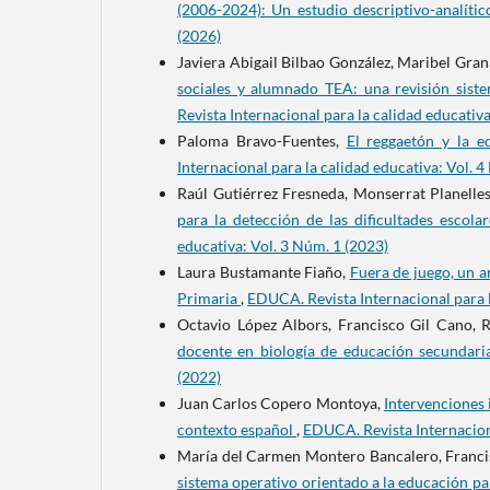
(2006-2024): Un estudio descriptivo-analíti
(2026)
Javiera Abigail Bilbao González, Maribel Gra
sociales y alumnado TEA: una revisión siste
Revista Internacional para la calidad educativ
Paloma Bravo-Fuentes,
El reggaetón y la 
Internacional para la calidad educativa: Vol. 
Raúl Gutiérrez Fresneda, Monserrat Planell
para la detección de las dificultades escol
educativa: Vol. 3 Núm. 1 (2023)
Laura Bustamante Fiaño,
Fuera de juego, un a
Primaria
,
EDUCA. Revista Internacional para l
Octavio López Albors, Francisco Gil Cano, R
docente en biología de educación secundar
(2022)
Juan Carlos Copero Montoya,
Intervenciones 
contexto español
,
EDUCA. Revista Internaciona
María del Carmen Montero Bancalero, Franci
sistema operativo orientado a la educación p