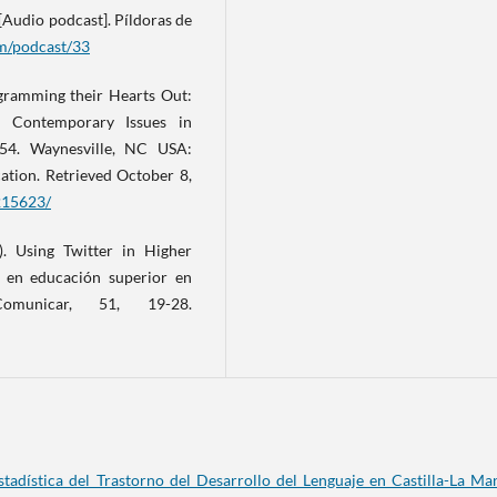
 [Audio podcast]. Píldoras de
m/podcast/33
tagramming their Hearts Out:
. Contemporary Issues in
554. Waynesville, NC USA:
ation. Retrieved October 8,
215623/
7). Using Twitter in Higher
 en educación superior en
omunicar, 51, 19-28.
estadística del Trastorno del Desarrollo del Lenguaje en Castilla-La M