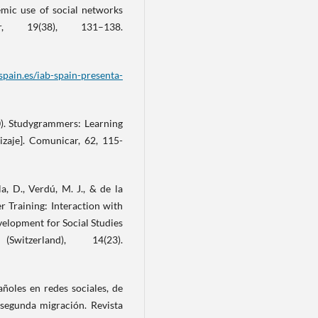
demic use of social networks
r, 19(38), 131–138.
bspain.es/iab-spain-presenta-
20). Studygrammers: Learning
dizaje]. Comunicar, 62, 115-
la, D., Verdú, M. J., & de la
er Training: Interaction with
velopment for Social Studies
Switzerland), 14(23).
añoles en redes sociales, de
segunda migración. Revista