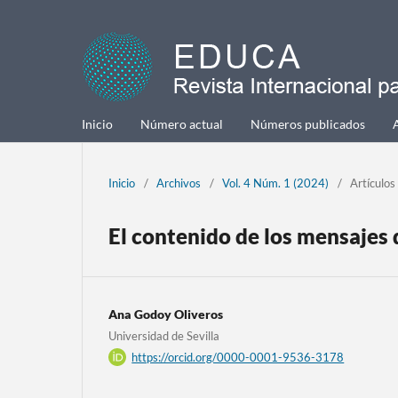
Inicio
Número actual
Números publicados
Inicio
/
Archivos
/
Vol. 4 Núm. 1 (2024)
/
Artículos
El contenido de los mensajes 
Ana Godoy Oliveros
Universidad de Sevilla
https://orcid.org/0000-0001-9536-3178