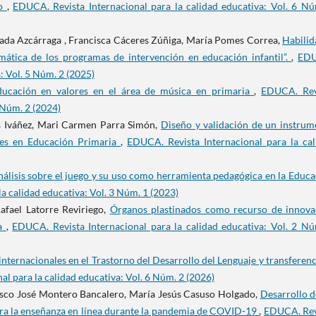
co
,
EDUCA. Revista Internacional para la calidad educativa: Vol. 6 Nú
nada Azcárraga , Francisca Cáceres Zúñiga, María Pomes Correa,
Habilid
mática de los programas de intervención en educación infantil”.
,
EDU
a: Vol. 5 Núm. 2 (2025)
educación en valores en el área de música en primaria
,
EDUCA. Rev
4 Núm. 2 (2024)
es Iváñez, Mari Carmen Parra Simón,
Diseño y validación de un instrum
ares en Educación Primaria
,
EDUCA. Revista Internacional para la cal
nálisis sobre el juego y su uso como herramienta pedagógica en la Educ
a calidad educativa: Vol. 3 Núm. 1 (2023)
afael Latorre Reviriego,
Órganos plastinados como recurso de innova
ia
,
EDUCA. Revista Internacional para la calidad educativa: Vol. 2 Nú
internacionales en el Trastorno del Desarrollo del Lenguaje y transferenc
l para la calidad educativa: Vol. 6 Núm. 2 (2026)
sco José Montero Bancalero, María Jesús Casuso Holgado,
Desarrollo d
ara la enseñanza en línea durante la pandemia de COVID-19
,
EDUCA. Rev