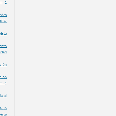
m. 1
ades
CA.
ista
ento
idad
ación
ción
m. 1
ia al
e un
ista