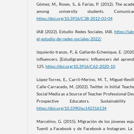
Gómez, M., Roses, S., & Farias, P. (2012). The aca
among university students. Comunica
https://doi.org/10.3916/C38-2012-03-04
IAB (2022). Estudio Redes Sociales. IAB.
https://ia
el-estudio-de-redes-sociales-2022/
Izquierdo-Iranzo, P., & Gallardo-Echenique, E. (20
influencers. [Estudigramers: Influencers del apren
125.
https://doi.org/10.3916/C62-2020-10
López-Torres, E., Carril-Merino, M. T., Miguel-Revil
Calle-Carracedo, M. (2022). Twitter in Initial Teach
Social Media as a Source of Teacher Professional De
Prospective Educators. Sustainability (
https://doi.org/10.3390/su142316134
Marcelino, G. (2015). Migración de los jóvenes esp
Tuenti a Facebook y de Facebook a Instagram. La 